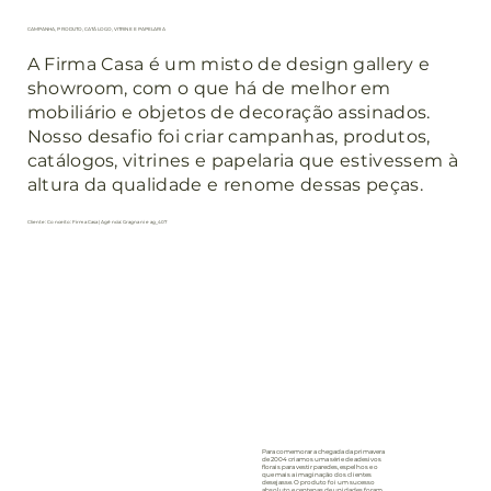
CAMPANHA, PRODUTO, CATÁLOGO, VITRINE E PAPELARIA
A Firma Casa é um misto de design gallery e
showroom, com o que há de melhor em
mobiliário e objetos de decoração assinados.
Nosso desafio foi criar campanhas, produtos,
catálogos, vitrines e papelaria que estivessem à
altura da qualidade e renome dessas peças.
Cliente: Conceito: Firma Casa | Agência: Gragnani e ag_407
Para comemorar a chegada da primavera
de 2004 criamos uma série de adesivos
florais para vestir paredes, espelhos e o
que mais a imaginação dos clientes
desejasse. O produto foi um sucesso
absoluto e centenas de unidades foram